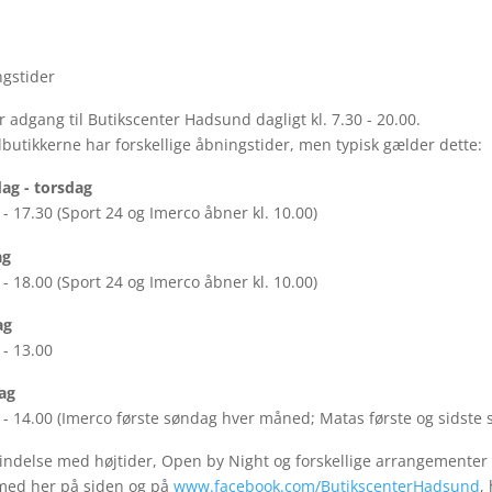
gstider
r adgang til Butikscenter Hadsund dagligt kl. 7.30 - 20.00.
lbutikkerne har forskellige åbningstider, men typisk gælder dette:
ag - torsdag
 - 17.30 (Sport 24 og Imerco åbner kl. 10.00)
ag
 - 18.00 (Sport 24 og Imerco åbner kl. 10.00)
ag
 - 13.00
ag
 - 14.00 (Imerco første søndag hver måned; Matas første og sidst
bindelse med højtider, Open by Night og forskellige arrangementer 
med her på siden og på
www.facebook.com/ButikscenterHadsund
,