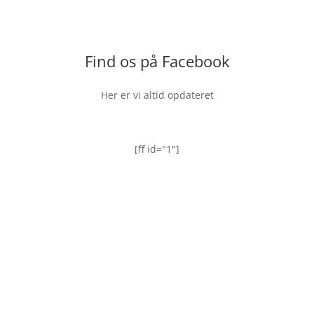
Find os på Facebook
Her er vi altid opdateret
[ff id="1"]
Til Leje
Vi søger nye lejere, der vil være e
af Østhimmerlands største butik