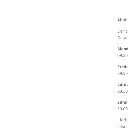
Åbnin
Der e
Detai
Mand
09.30
Fred
09.30
Lørd
09.30
Sønd
10.00
I for
Følg 